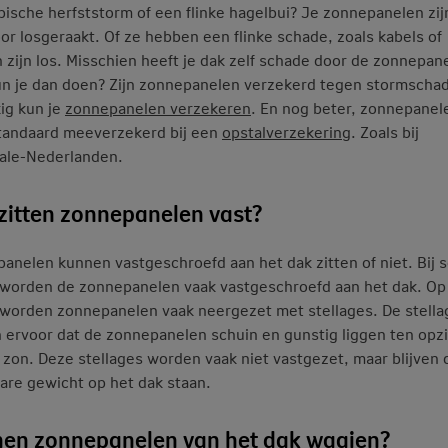
pische herfststorm of een flinke hagelbui? Je zonnepanelen zij
or losgeraakt. Of ze hebben een flinke schade, zoals kabels of
 zijn los. Misschien heeft je dak zelf schade door de zonnepan
n je dan doen? Zijn zonnepanelen verzekerd tegen stormscha
ig kun je
zonnepanelen verzekeren
. En nog beter, zonnepanele
tandaard meeverzekerd bij een
opstalverzekering
. Zoals bij
ale-Nederlanden.
zitten zonnepanelen vast?
anelen kunnen vastgeschroefd aan het dak zitten of niet. Bij 
worden de zonnepanelen vaak vastgeschroefd aan het dak. Op 
worden zonnepanelen vaak neergezet met stellages. De stella
 ervoor dat de zonnepanelen schuin en gunstig liggen ten opz
 zon. Deze stellages worden vaak niet vastgezet, maar blijven 
are gewicht op het dak staan.
en zonnepanelen van het dak waaien?