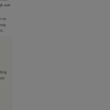
jk ook
n te
 nog
rt.
ding
oor