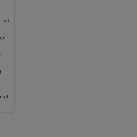
r het
ten
n
f
e of