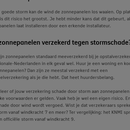
n goede storm kan de wind de zonnepanelen los waaien. Op pla
is dit risico het grootst. Je hebt minder kans dat dit gebeurt, al
anelen laat installeren door een erkende installateur.
 zonnepanelen verzekerd tegen stormschade
ijn zonnepanelen standaard meeverzekerd bij je opstalverzeke
tionale-Nederlanden in elk geval wel. Huur je een woning en ko
onnepanelen? Dan zijn ze meestal verzekerd met een
elverzekering als je die hebt. Dat heet huurdersbelang.
leer of jouw verzekering schade door storm aan zonnepanelen
ke voorwaarden er gelden. Vaak heb je wel een eigen risico. En
chade door wind wordt vergoed. Wist je dat verzekeraars sprek
orm vanaf windkracht 7 en meer? Ter vergelijking: het KNMI sp
n officiële storm vanaf windkracht 9.