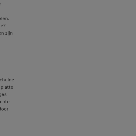
n
elen.
de?
n zijn
schuine
platte
ges
ichte
door