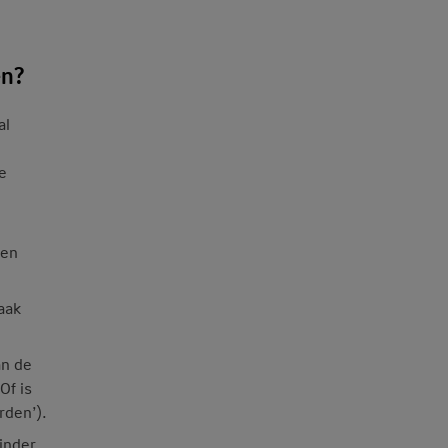
en?
al
e
 en
aak
an de
Of is
rden’).
inder