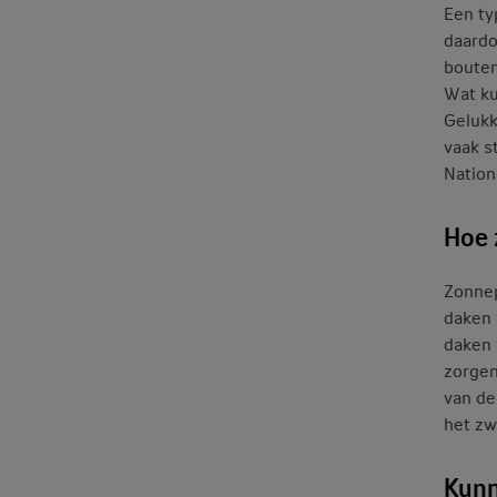
Een ty
daardo
bouten
Wat ku
Gelukk
vaak s
Nation
Hoe 
Zonnep
daken 
daken 
zorgen
van de
het zw
Kunn