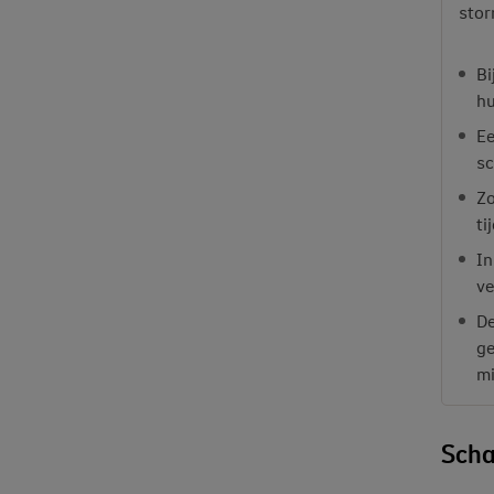
stor
Bi
hu
Ee
sc
Zo
ti
In
ve
De
ge
mi
Scha