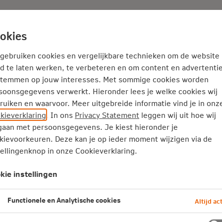
Adviseur
Nieuws
okies
Service en Contact
Inspiratie
 gebruiken cookies en vergelijkbare technieken om de website
d te laten werken, te verbeteren en om content en advertentie
stemmen op jouw interesses. Met sommige cookies worden
atie
Stormschade aan je zonnepanelen
soonsgegevens verwerkt. Hieronder lees je welke cookies wij
ruiken en waarvoor. Meer uitgebreide informatie vind je in onz
ormschade aan je zonnepanel
kieverklaring
. In ons
Privacy Statement
leggen wij uit hoe wij
aan met persoonsgegevens. Je kiest hieronder je
panelen op je dak krijgen tijdens een storm veel t
kievoorkeuren. Deze kan je op ieder moment wijzigen via de
tellingenknop in onze Cookieverklaring.
ren. Hoe zit het met stormschade aan je zonnepa
 verzekering?
kie instellingen
en leestijd
·
08 juli 2026 Laatst bewerkt
Functionele en Analytische cookies
Altijd act