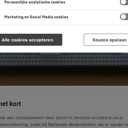
Persoonlijke analytische cookies
Marketing en Social Media cookies
Alle cookies accepteren
Keuzes opslaan
het kort
de aan zonnepanelen door storm is meestal verzekerd via je
alverzekering, zoals bij Nationale-Nederlanden, als er sprake i