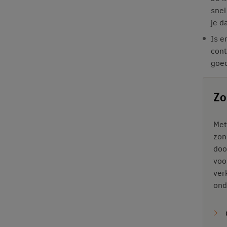
snel
je d
Is e
cont
goed
Zo
Met
zon
doo
voo
ver
ond