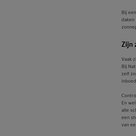
Bij ee
daken 
zonnep
Zijn
Vaak z
Bij Na
zelf z
inboed
Contro
En wel
alle s
een st
van ee