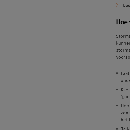
Lee
Hoe 
Storms
kunnen
storms
voorzo
Laat
onde
Kies
'goe
Heb 
zonn
het 
Je k