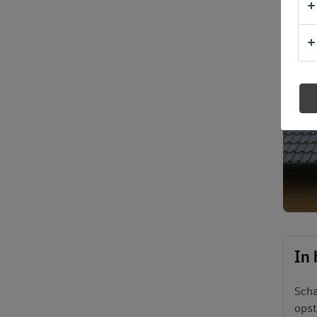
In 
Scha
opst