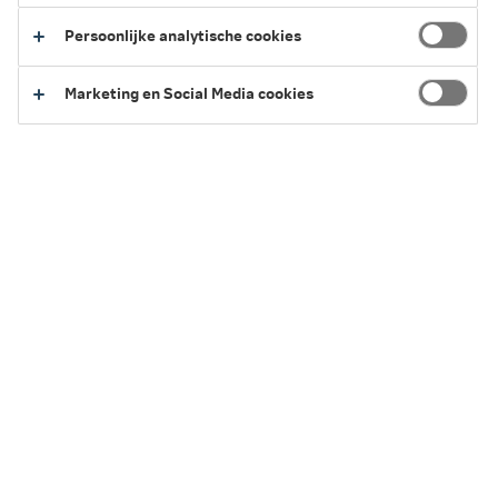
Persoonlijke analytische cookies
5 minuten leestijd
·
29 juni 2026 Laatst bewerkt
Marketing en Social Media cookies
In het kort
Je kunt zelf eenvoudig onderhoud uitvoeren aan je