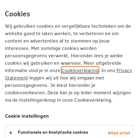
Ga
inhoud
mijn.nn
Particulier
direct
Cookies
naar
Producten
Service en Contact
Inspiratie
Wij gebruiken cookies en vergelijkbare technieken om de
website goed te laten werken, te verbeteren en om
Inspiratie
content en advertenties af te stemmen op jouw
interesses. Met sommige cookies worden
Het onderhoud van je auto: wat kun je zelf doen?
persoonsgegevens verwerkt. Hieronder lees je welke
cookies wij gebruiken en waarvoor. Meer uitgebreide
Het onderhoud van je auto: wat
informatie vind je in onze
Cookieverklaring
. In ons
Privacy
kun je zelf doen?
Statement
leggen wij uit hoe wij omgaan met
persoonsgegevens. Je kiest hieronder je
cookievoorkeuren. Deze kan je op ieder moment wijzigen
Je brengt je auto waarschijnlijk regelmatig
via de instellingenknop in onze Cookieverklaring.
naar de garage voor onderhoud. Daarnaast kun
je sommige dingen zelf controleren, bijvullen
Cookie instellingen
of vervangen. Ontdek welk onderhoud je zelf
kunt doen aan je auto.
Functionele en Analytische cookies
Altijd actief