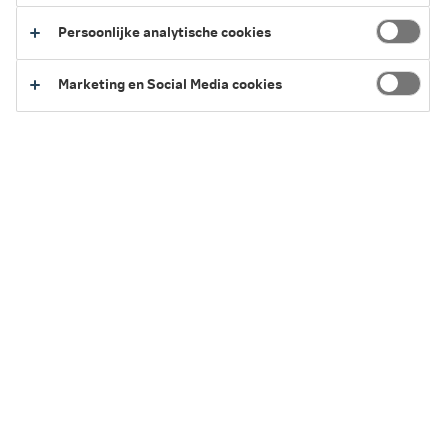
informatie op de fondsnaam.
Persoonlijke analytische cookies
Zelf Beleggen
Marketing en Social Media cookies
Profiel Beleggen
Service en Contact
We kunnen je op verschillende manieren helpen.
Heb je een vraag?
Regel het eenvoudig zelf of neem contact
met ons op.
Naar Service en Contact