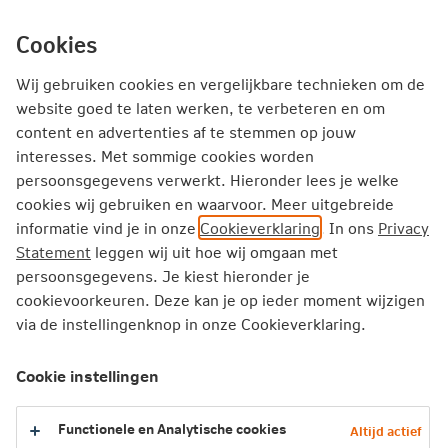
Ga
inhoud
mijn.nn
Fondsen en Koersen
direct
Cookies
naar
Wij gebruiken cookies en vergelijkbare technieken om de
website goed te laten werken, te verbeteren en om
content en advertenties af te stemmen op jouw
Fondsen en Koersen
Fondsen
interesses. Met sommige cookies worden
Fondsenoverzicht NNBP BPP
persoonsgegevens verwerkt. Hieronder lees je welke
cookies wij gebruiken en waarvoor. Meer uitgebreide
informatie vind je in onze
Cookieverklaring
. In ons
Privacy
Fondsenoverzicht NN-
Statement
leggen wij uit hoe wij omgaan met
BedrijfsPensioen |
persoonsgegevens. Je kiest hieronder je
BedrijfsPlusPensioen
cookievoorkeuren. Deze kan je op ieder moment wijzigen
via de instellingenknop in onze Cookieverklaring.
Onder de tabbladen staan de beschikbare fondsen voor de
Cookie instellingen
beleggingsconcepten Zelf Beleggen en Profiel Beleggen.
Met ons ruime fondsenaanbod kun je risico en rendement
optimaal afstemmen op je wensen. Klik voor meer
Functionele en Analytische cookies
Altijd actief