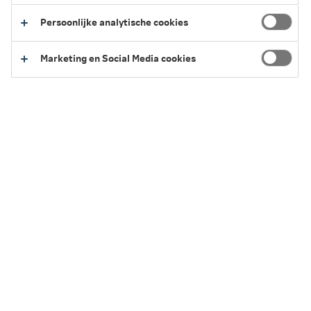
Persoonlijke analytische cookies
Marketing en Social Media cookies
Verzekeringskaarten voor verzekeringen
af te sluiten via nn.nl
Verzekeringskaart Aansprakelijkheidsverzekering
Verzekeringskaart Autoverzekering WA
Verzekeringskaart Autoverzekering WA Plus