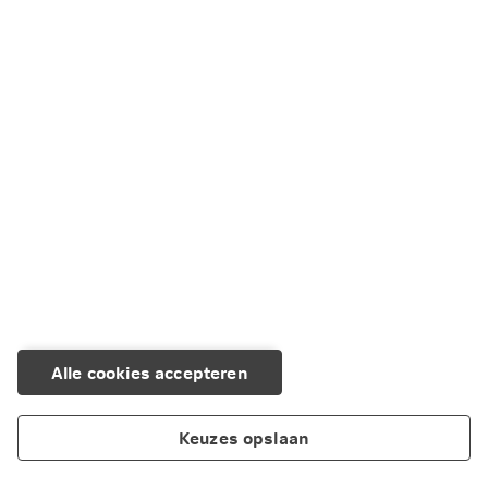
Service en Contact
We kunnen je op verschillende manieren helpen.
Regel het eenvoudig zelf of neem contact
met ons op.
Naar Service en Contact
Alle cookies accepteren
Keuzes opslaan