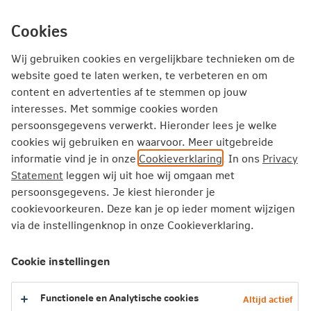
Ga
inhoud
mijn.nn
Particulier
direct
Cookies
naar
Wij gebruiken cookies en vergelijkbare technieken om de
website goed te laten werken, te verbeteren en om
Verzekeringskaarten
content en advertenties af te stemmen op jouw
interesses. Met sommige cookies worden
persoonsgegevens verwerkt. Hieronder lees je welke
De verzekeringskaarten zijn opgesteld volgens de regels
cookies wij gebruiken en waarvoor. Meer uitgebreide
van het
Verbond van Verzekeraars
. Je kunt aan deze
informatie vind je in onze
Cookieverklaring
. In ons
Privacy
verzekeringskaarten geen rechten ontlenen.
Statement
leggen wij uit hoe wij omgaan met
Wat is een verzekeringskaart?
persoonsgegevens. Je kiest hieronder je
cookievoorkeuren. Deze kan je op ieder moment wijzigen
Met de verzekeringskaart kun je in een oogopslag de
via de instellingenknop in onze Cookieverklaring.
meest relevante dekkingsinformatie zien. De
verzekeringskaart helpt je de verzekering van Nationale-
Cookie instellingen
Nederlanden te vergelijken met andere aanbieders.
Functionele en Analytische cookies
Altijd actief