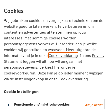
Ga
inhoud
mijn.nn
Particulier
direct
Cookies
naar
Producten
Service en Contact
Inspiratie
Wij gebruiken cookies en vergelijkbare technieken om de
website goed te laten werken, te verbeteren en om
content en advertenties af te stemmen op jouw
Particulier
Verzekeren
Motorverzekering
interesses. Met sommige cookies worden
Veelgestelde vragen
persoonsgegevens verwerkt. Hieronder lees je welke
cookies wij gebruiken en waarvoor. Meer uitgebreide
informatie vind je in onze
Cookieverklaring
. In ons
Privacy
Veelgestelde vragen over de
Statement
leggen wij uit hoe wij omgaan met
Motorverzekering
persoonsgegevens. Je kiest hieronder je
cookievoorkeuren. Deze kan je op ieder moment wijzigen
via de instellingenknop in onze Cookieverklaring.
Veelgestelde vragen
Cookie instellingen
Hoe zijn accessoires, helm en motorkleding
Functionele en Analytische cookies
verzekerd?
Altijd actief