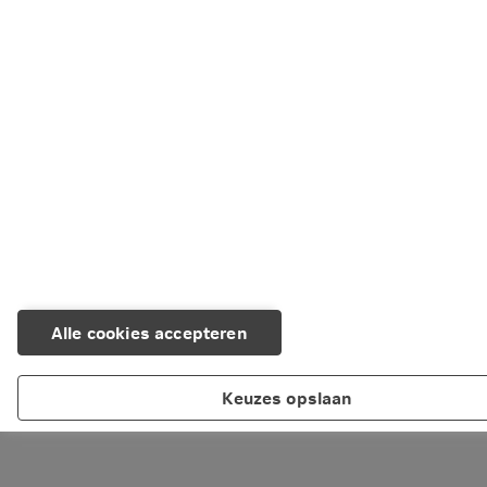
Deel dit artikel
LinkedIn
Facebook
X
WhatsApp
Kopiëren
E-mail
Alle cookies accepteren
Keuzes opslaan