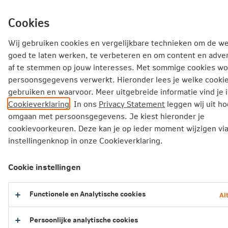
Ga
inhoud
mijn.nn
Particulier
direct
Cookies
naar
Producten
Service en Contact
Inspiratie
Wij gebruiken cookies en vergelijkbare technieken om de w
goed te laten werken, te verbeteren en om content en adve
Inspiratie
af te stemmen op jouw interesses. Met sommige cookies w
persoonsgegevens verwerkt. Hieronder lees je welke cookie
Start vaarseizoen 2026: tips & checklists om je boot vaarkl
gebruiken en waarvoor. Meer uitgebreide informatie vind je 
Cookieverklaring
. In ons
Privacy Statement
leggen wij uit ho
Start vaarseizoen 2026: tips &
omgaan met persoonsgegevens. Je kiest hieronder je
checklists om je boot vaarklaar te
cookievoorkeuren. Deze kan je op ieder moment wijzigen vi
instellingenknop in onze Cookieverklaring.
maken
Cookie instellingen
Start vaarseizoen 2025: zodra de zon en
blauwe lucht zich vaker laten zien. wil jij je
Functionele en Analytische cookies
Alt
boot vaarklaar maken en het water opgaan.
Waar moet je nu allemaal opletten als je weer
Persoonlijke analytische cookies