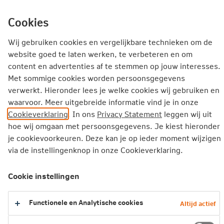
Ga
inhoud
mijn.nn
Particulier
direct
Cookies
naar
Producten
Service en Contact
Inspiratie
Wij gebruiken cookies en vergelijkbare technieken om de
website goed te laten werken, te verbeteren en om
Inspiratie
verduurzamen en klimaatbestendig wonen
content en advertenties af te stemmen op jouw interesses.
Met sommige cookies worden persoonsgegevens
Trias Energetica: in drie stappen naar een duurzamere woni
verwerkt. Hieronder lees je welke cookies wij gebruiken en
waarvoor. Meer uitgebreide informatie vind je in onze
Trias Energetica: in drie stappen
Cookieverklaring
. In ons
Privacy Statement
leggen wij uit
naar een duurzamere woning
hoe wij omgaan met persoonsgegevens. Je kiest hieronder
je cookievoorkeuren. Deze kan je op ieder moment wijzigen
via de instellingenknop in onze Cookieverklaring.
Bij het verduurzamen van je woning komt veel
kijken. Waar begin je? Wat is een goede
Cookie instellingen
aanpak voor jouw woning? En wat is de juiste
volgorde als je verschillende maatregelen wilt
Functionele en Analytische cookies
Altijd actief
installeren? De Trias Energetica helpt je bij het