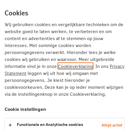
Ga
inhoud
mijn.nn
Particulier
direct
Cookies
naar
Producten
Service en Contact
Inspiratie
Wij gebruiken cookies en vergelijkbare technieken om de
website goed te laten werken, te verbeteren en om
Inspiratie
content en advertenties af te stemmen op jouw
interesses. Met sommige cookies worden
Zien en gezien worden: veilig op pad in het donker
persoonsgegevens verwerkt. Hieronder lees je welke
cookies wij gebruiken en waarvoor. Meer uitgebreide
Zien en gezien worden: veilig op
informatie vind je in onze
Cookieverklaring
. In ons
Privacy
pad in het donker
Statement
leggen wij uit hoe wij omgaan met
persoonsgegevens. Je kiest hieronder je
cookievoorkeuren. Deze kan je op ieder moment wijzigen
De dagen worden korter, maar dat betekent
via de instellingenknop in onze Cookieverklaring.
niet dat we binnen moeten blijven. Of je nu
fietst, wandelt (met of zonder hond) of
Cookie instellingen
hardloopt: ook in het donker kun je veilig en
zichtbaar op pad. In deze blog lees je hoe je
Functionele en Analytische cookies
Altijd actief