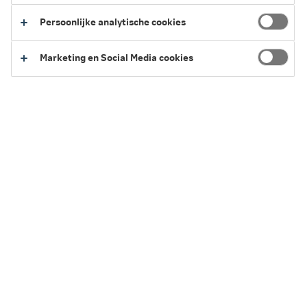
dat doet – met slimme tips en handige
Persoonlijke analytische cookies
gadgets.
Marketing en Social Media cookies
3 minuten leestijd
·
08 juli 2026 Laatst bewerkt
In het kort