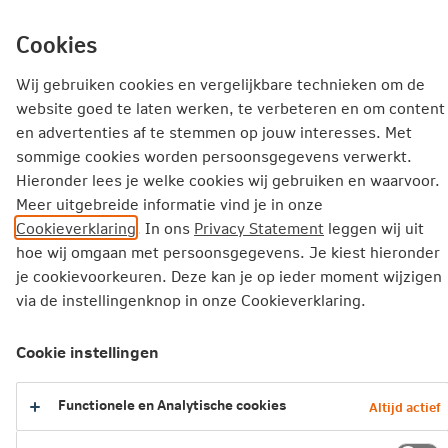
Ga
inhoud
mijn.nn
Particulier
direct
Cookies
naar
Producten
Service en Contact
Inspiratie
Wij gebruiken cookies en vergelijkbare technieken om de
website goed te laten werken, te verbeteren en om content
Inspiratie
Gezondheid
en advertenties af te stemmen op jouw interesses. Met
sommige cookies worden persoonsgegevens verwerkt.
DIt is waarom hardlopen de ideale sport is om mee te begin
Hieronder lees je welke cookies wij gebruiken en waarvoor.
Meer uitgebreide informatie vind je in onze
DIt is waarom hardlopen de ideale
Cookieverklaring
. In ons
Privacy Statement
leggen wij uit
sport is om mee te beginnen
hoe wij omgaan met persoonsgegevens. Je kiest hieronder
je cookievoorkeuren. Deze kan je op ieder moment wijzigen
via de instellingenknop in onze Cookieverklaring.
Hardlopen is een van de populairste sporten in
Nederland. Een van de redenen waarom zoveel
Cookie instellingen
mensen hardlopen is dat het ontzettend
makkelijk is om ermee te beginnen.
Functionele en Analytische cookies
Altijd actief