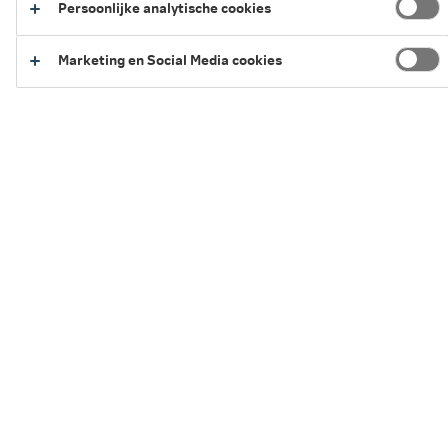
Persoonlijke analytische cookies
5 minuten leestijd
·
04 augustus 2026 Laatst bewerkt
Marketing en Social Media cookies
In een notendop
1
Hardlopen kan altijd
2