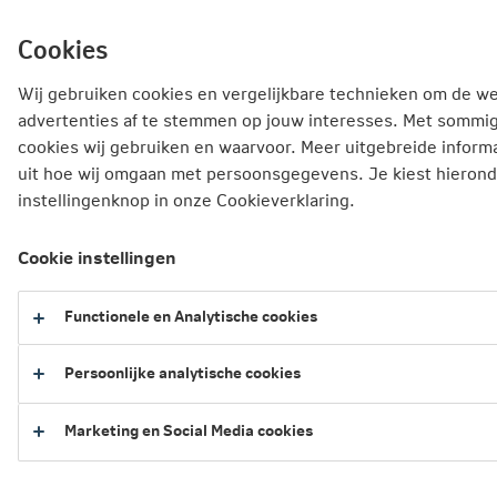
Ga
inhoud
mijn.nn
Fondsen en Koersen
direct
Cookies
naar
Wij gebruiken cookies en vergelijkbare technieken om de we
advertenties af te stemmen op jouw interesses. Met sommi
cookies wij gebruiken en waarvoor. Meer uitgebreide informa
Fondsen en Koersen
uit hoe wij omgaan met persoonsgegevens. Je kiest hieronde
Koersen en fondsinformatie Persoonlijke Pensioenuitkering
instellingenknop in onze Cookieverklaring.
Index Mix Fund - I
Cookie instellingen
Index Mix Fund - I
Functionele en Analytische cookies
Persoonlijke analytische cookies
Marketing en Social Media cookies