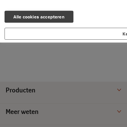
Alle cookies accepteren
K
Producten
Meer weten