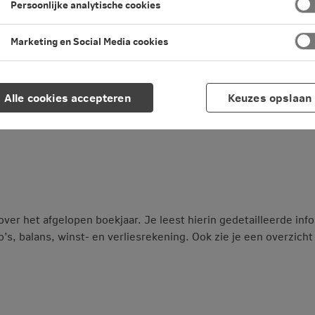
Persoonlijke analytische cookies
Marketing en Social Media cookies
Alle cookies accepteren
Keuzes opslaan
en
 over het afgelopen boekjaar. Je leest hierin gedetailleerde in
o’s, balans, winst- en verliesrekening. Ook zie je een overzich