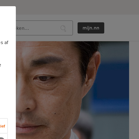
mijn.nn
s af
e
ief