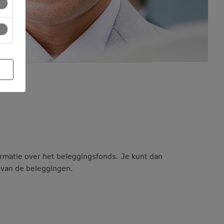
formatie over het beleggingsfonds. Je kunt dan
t van de beleggingen.