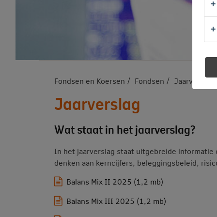
Fondsen en Koersen
Fondsen
Jaarverslag
Jaarverslag
Wat staat in het jaarverslag?
In het jaarverslag staat uitgebreide informatie
denken aan kerncijfers, beleggingsbeleid, risic
Balans Mix II 2025 (1,2 mb)
Balans Mix III 2025 (1,2 mb)