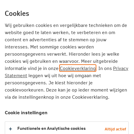
Ga
inhoud
mijn.nn
Particulier
direct
Cookies
naar
Producten
Service en Contact
Inspiratie
Wij gebruiken cookies en vergelijkbare technieken om de
website goed te laten werken, te verbeteren en om
content en advertenties af te stemmen op jouw
Particulier
Lenen
interesses. Met sommige cookies worden
Compensatie variabele rente berekenen
persoonsgegevens verwerkt. Hieronder lees je welke
cookies wij gebruiken en waarvoor. Meer uitgebreide
informatie vind je in onze
Cookieverklaring
. In ons
Privacy
Hoe berekenen we de compensatie
Statement
leggen wij uit hoe wij omgaan met
variabele rente
persoonsgegevens. Je kiest hieronder je
cookievoorkeuren. Deze kan je op ieder moment wijzigen
We berekenen per contract of er recht is op compensatie.
via de instellingenknop in onze Cookieverklaring.
We leggen je uit hoe we de compensatie berekenen:
Cookie instellingen
Hoe berekenen we je compensatie?
Functionele en Analytische cookies
Altijd actief
1