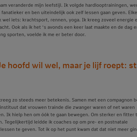
am veranderde mijn leefstijl. Ik volgde hardlooptrainingen, we
 fanatieker en ben uiteindelijk ook zelf lessen gaan geven. Elk
k wel iets: krachtsport, rennen, yoga. Ik kreeg zoveel energie 
acht. Ook als ik het ‘s avonds een keer laat maakte en de dag 
ing sporten, voelde ik me er beter door.
e hoofd wil wel, maar je lijf roept: s
kreeg zo steeds meer betekenis. Samen met een compagnon 
 instituut dat vrouwen trainde die zwanger waren of net waren
en. Ik hielp hen om óók te gaan bewegen. Om sterker en fitter 
. Tegelijkertijd leidde ik coaches op om pre- en postnatale
slessen te geven. Tot ik op het punt kwam dat dat niet meer gin