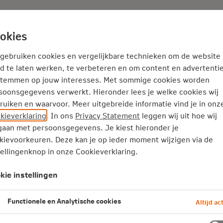
Adviseur
Nieuws
okies
Service en Contact
Inspiratie
 gebruiken cookies en vergelijkbare technieken om de website
d te laten werken, te verbeteren en om content en advertentie
stemmen op jouw interesses. Met sommige cookies worden
atie
Gezondheid
soonsgegevens verwerkt. Hieronder lees je welke cookies wij
 (45): ‘Ik denk niet in beperkingen, maar kijk naar wat wel gaat
ruiken en waarvoor. Meer uitgebreide informatie vind je in onz
kieverklaring
. In ons
Privacy Statement
leggen wij uit hoe wij
ine (45): ‘Ik denk niet in
aan met persoonsgegevens. Je kiest hieronder je
erkingen, maar kijk naar wat 
kievoorkeuren. Deze kan je op ieder moment wijzigen via de
tellingenknop in onze Cookieverklaring.
t'
kie instellingen
e kreeg steeds vaker gekke blessures, uit het niet
Functionele en Analytische cookies
Altijd act
ochtend werd ze wakker met een gescheurde meni
en lukte niet meer. De boosdoener? Een chronisch