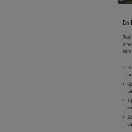
In 
Josi
bind
slim
Ze
on
Sp
ve
Ti
kn
Zo
va