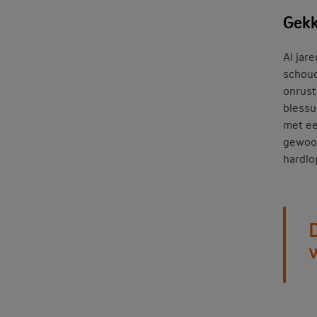
Gekk
Al jare
schoud
onrust
blessu
met ee
gewoon
hardlo
D