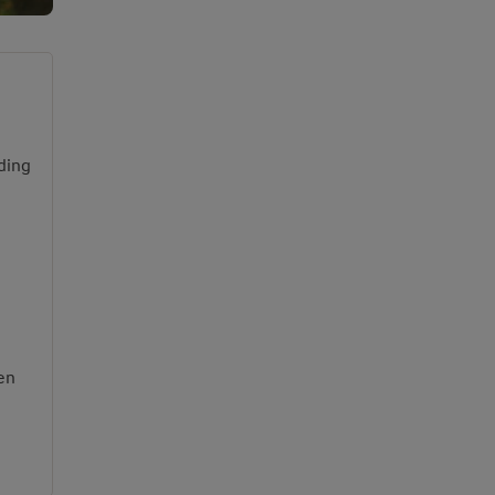
ding
en