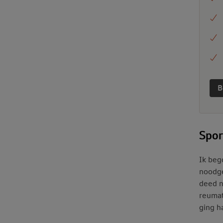
B
Spor
Ik beg
noodge
deed n
reumat
ging h