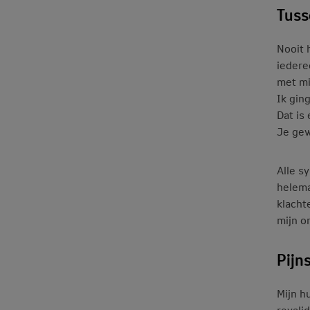
Tuss
Nooit 
iedere
met mi
Ik gin
Dat is
Je gew
Alle s
helema
klacht
mijn o
Pijns
Mijn h
revali