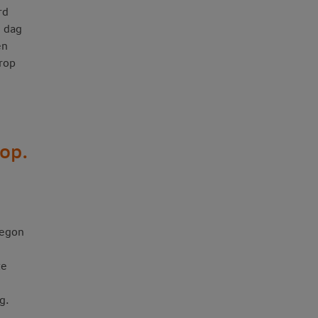
rd
e dag
en
erop
top.
begon
te
g.