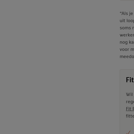
“Als j
uit lo
soms m
werken 
nog ka
voor m
meedoe
Fi
Wil 
reg
Fit
fit