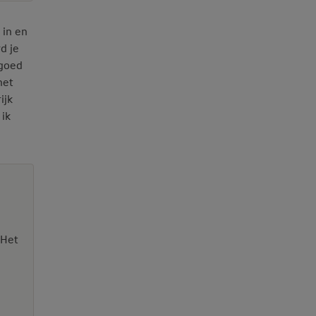
 in en
d je
 goed
het
ijk
 ik
 Het