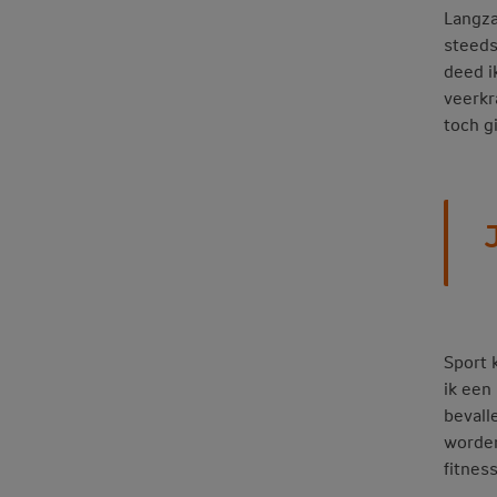
Langza
steeds
deed i
veerkr
toch g
J
Sport 
ik een
bevall
worden
fitnes