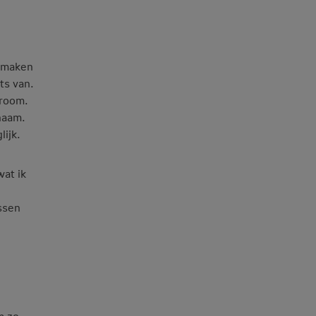
e maken
ts van.
droom.
haam.
ijk.
wat ik
ussen
m zo