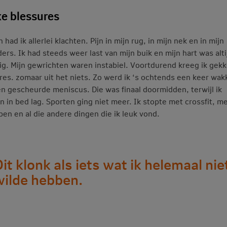
e blessures
n had ik allerlei klachten. Pijn in mijn rug, in mijn nek en in mijn
ers. Ik had steeds weer last van mijn buik en mijn hart was alti
ig. Mijn gewrichten waren instabiel. Voortdurend kreeg ik gek
res. zomaar uit het niets. Zo werd ik ‘s ochtends een keer wak
n gescheurde meniscus. Die was finaal doormidden, terwijl ik
 in bed lag. Sporten ging niet meer. Ik stopte met crossfit, m
pen en al die andere dingen die ik leuk vond.
it klonk als iets wat ik helemaal nie
wilde hebben.