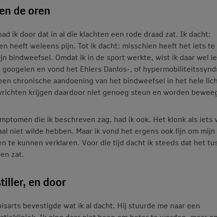
en de oren
had ik door dat in al die klachten een rode draad zat. Ik dacht:
en heeft weleens pijn. Tot ik dacht: misschien heeft het iets t
jn bindweefsel. Omdat ik in de sport werkte, wist ik daar wel ie
g googelen en vond het Ehlers Danlos-, of hypermobiliteitssyn
 een chronische aandoening van het bindweefsel in het hele lic
richten krijgen daardoor niet genoeg steun en worden beweegl
ymptomen die ik beschreven zag, had ik ook. Het klonk als iets 
al niet wilde hebben. Maar ik vond het ergens ook fijn om mijn
en te kunnen verklaren. Voor die tijd dacht ik steeds dat het t
ren zat.
tiller, en door
uisarts bevestigde wat ik al dacht. Hij stuurde me naar een
datiekliniek. Ik ging daar niet heen om beter te worden, maar o