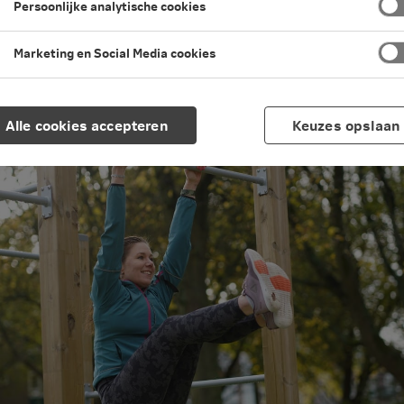
Persoonlijke analytische cookies
ening van het bindweefsel. In deze interviewreek
dering' vertelt ze hoe ze toch bleef sporten.
Marketing en Social Media cookies
en leestijd
·
29 juli 2026 Laatst bewerkt
Alle cookies accepteren
Keuzes opslaan