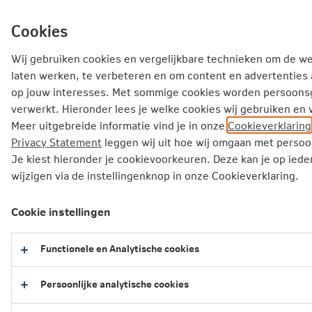
Ga
inhoud
mijn.nn
Particulier
direct
Cookies
naar
Wij gebruiken cookies en vergelijkbare technieken om de w
laten werken, te verbeteren en om content en advertenties
op jouw interesses. Met sommige cookies worden persoon
Over Nationale-Nederlanden
Duurzame samenleving
verwerkt. Hieronder lees je welke cookies wij gebruiken en 
Klimaat
Duurzame mobiliteit
Meer uitgebreide informatie vind je in onze
Cookieverklaring
Privacy Statement
leggen wij uit hoe wij omgaan met perso
TR art 10 wetten en regels
Je kiest hieronder je cookievoorkeuren. Deze kan je op ied
wijzigen via de instellingenknop in onze Cookieverklaring.
Cookie instellingen
Functionele en Analytische cookies
10 wetten en regels rondom duurza
Persoonlijke analytische cookies