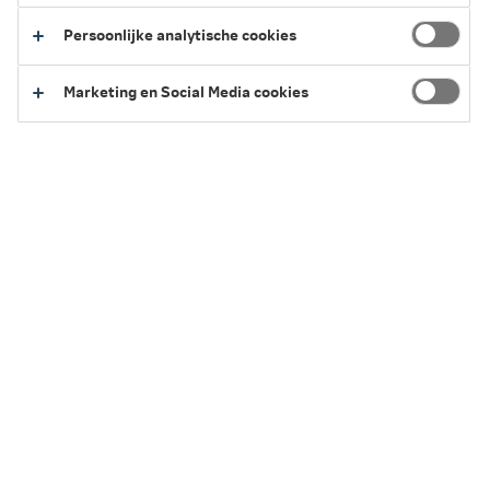
Persoonlijke analytische cookies
2 minuten leestijd
·
30 juni 2026 Laatst bewerkt
Marketing en Social Media cookies
Waarom is er een vrijstelling van
overdrachtsbelasting voor starters?