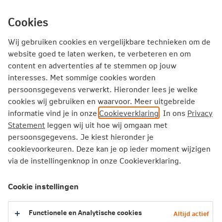
Ga
inhoud
mijn.nn
Particulier
direct
Cookies
naar
Producten
Service en Contact
Inspiratie
Wij gebruiken cookies en vergelijkbare technieken om de
website goed te laten werken, te verbeteren en om
Inspiratie
Huis kopen
content en advertenties af te stemmen op jouw
interesses. Met sommige cookies worden
Overdrachtsbelasting voor starters, zo zit dat
persoonsgegevens verwerkt. Hieronder lees je welke
cookies wij gebruiken en waarvoor. Meer uitgebreide
Overdrachtsbelasting voor
informatie vind je in onze
Cookieverklaring
. In ons
Privacy
starters, zo zit dat
Statement
leggen wij uit hoe wij omgaan met
persoonsgegevens. Je kiest hieronder je
cookievoorkeuren. Deze kan je op ieder moment wijzigen
Sinds 1 januari 2021 gelden nieuwe regels
via de instellingenknop in onze Cookieverklaring.
voor de overdrachtsbelasting. Daardoor hoef je
als starter eenmalig geen
Cookie instellingen
overdrachtsbelasting te betalen. We leggen
het uit in vier vragen en antwoorden.
Functionele en Analytische cookies
Altijd actief