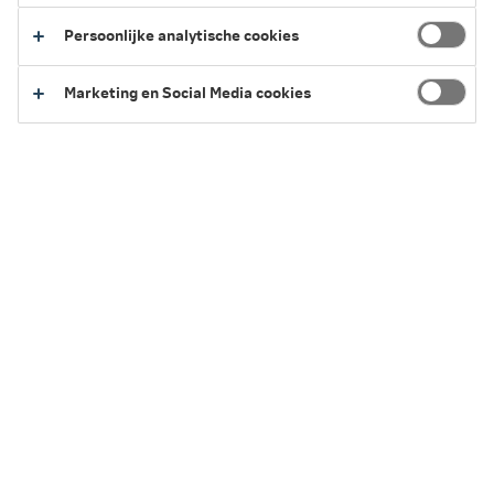
heeft invloed op hoeveel je maximaal kunt
Persoonlijke analytische cookies
lenen voor een hypotheek.
Marketing en Social Media cookies
2 minuten leestijd
·
12 maart 2026 Laatst bewerkt
Wanneer krijg je een BKR-registratie?