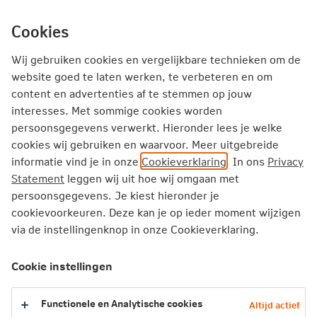
Ga
inhoud
mijn.nn
Particulier
direct
Cookies
naar
Producten
Service en Contact
Inspiratie
Wij gebruiken cookies en vergelijkbare technieken om de
website goed te laten werken, te verbeteren en om
Inspiratie
Huis kopen
content en advertenties af te stemmen op jouw
interesses. Met sommige cookies worden
Een hypotheek afsluiten met BKR-registratie: hoe werkt dat
persoonsgegevens verwerkt. Hieronder lees je welke
cookies wij gebruiken en waarvoor. Meer uitgebreide
Een hypotheek afsluiten met BKR-
informatie vind je in onze
Cookieverklaring
. In ons
Privacy
registratie: hoe werkt dat?
Statement
leggen wij uit hoe wij omgaan met
persoonsgegevens. Je kiest hieronder je
cookievoorkeuren. Deze kan je op ieder moment wijzigen
Wist je dat de meeste leningen en
via de instellingenknop in onze Cookieverklaring.
kredietlimieten boven € 250,- geregistreerd
staan bij het Bureau Krediet Registratie (BKR)?
Cookie instellingen
Deze registratie komt in het centrale
informatiesysteem van BKR. Zo'n registratie
Functionele en Analytische cookies
Altijd actief