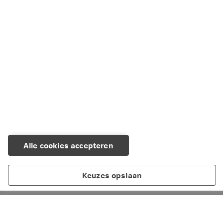
LinkedIn
Facebook
X
WhatsApp
Kopiëren
E-mail
Alle cookies accepteren
Keuzes opslaan