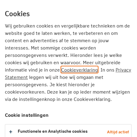
Ga
inhoud
mijn.nn
Particulier
direct
Cookies
naar
Wij gebruiken cookies en vergelijkbare technieken om de
website goed te laten werken, te verbeteren en om
content en advertenties af te stemmen op jouw
Letselschade
interesses. Met sommige cookies worden
persoonsgegevens verwerkt. Hieronder lees je welke
cookies wij gebruiken en waarvoor. Meer uitgebreide
Hulp bij letselschade
informatie vind je in onze
Cookieverklaring
. In ons
Privacy
Statement
leggen wij uit hoe wij omgaan met
Jouw letsel is ook onze zorg
persoonsgegevens. Je kiest hieronder je
cookievoorkeuren. Deze kan je op ieder moment wijzigen
via de instellingenknop in onze Cookieverklaring.
Je hebt letsel opgelopen bij een ongeval. We begrijpen
dat dit heel ingrijpend kan zijn. Onze collega’s van
Cookie instellingen
Nationale-Nederlanden Personenschade behandelen jouw
letselschadeclaim en helpen je graag verder. Hieronder
lees je wat je van ons kunt verwachten.
Functionele en Analytische cookies
Altijd actief