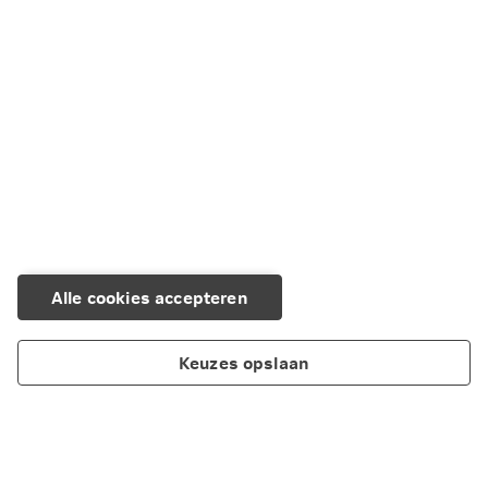
Gedragscode Behandeling Letselschade (GBL)
Je privacy is gewaarborgd
Alle cookies accepteren
Keuzes opslaan