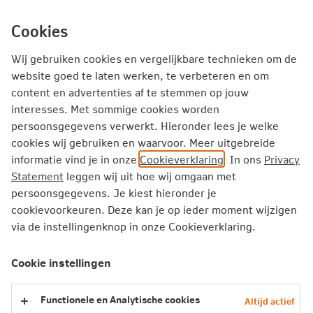
Ga
inhoud
mijn.nn
Particulier
direct
Cookies
naar
Producten
Service en Contact
Inspiratie
Wij gebruiken cookies en vergelijkbare technieken om de
website goed te laten werken, te verbeteren en om
content en advertenties af te stemmen op jouw
Particulier
Pensioen
Persoonlijk Pensioen Plan
interesses. Met sommige cookies worden
persoonsgegevens verwerkt. Hieronder lees je welke
cookies wij gebruiken en waarvoor. Meer uitgebreide
Persoonlijk Pensioen Plan
informatie vind je in onze
Cookieverklaring
. In ons
Privacy
Pension that you can adjust to your wishes
Statement
leggen wij uit hoe wij omgaan met
Easily view and submit your choices online
persoonsgegevens. Je kiest hieronder je
Comprehensive insight into your income for later
cookievoorkeuren. Deze kan je op ieder moment wijzigen
via de instellingenknop in onze Cookieverklaring.
Nederlandse versie
Cookie instellingen
Your employer has opted for Nationale-Nederlanden's
Persoonlijk Pensioen Plan for your pension. This is an
Functionele en Analytische cookies
Altijd actief