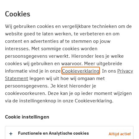
Ga
inhoud
mijn.nn
Particulier
direct
Cookies
naar
Producten
Service en Contact
Inspiratie
Wij gebruiken cookies en vergelijkbare technieken om de
website goed te laten werken, te verbeteren en om
content en advertenties af te stemmen op jouw
Particulier
Pensioen
Bijna met pensioen
interesses. Met sommige cookies worden
Personal Pension Benefit
persoonsgegevens verwerkt. Hieronder lees je welke
cookies wij gebruiken en waarvoor. Meer uitgebreide
Fixed Personal Pension Benefit
informatie vind je in onze
Cookieverklaring
. In ons
Privacy
Statement
leggen wij uit hoe wij omgaan met
Fixed Personal Pension Benefit
persoonsgegevens. Je kiest hieronder je
cookievoorkeuren. Deze kan je op ieder moment wijzigen
Certainty regarding the amount of your pension benefit
via de instellingenknop in onze Cookieverklaring.
Simple pension benefit that you don't have to worry
about
Cookie instellingen
Various choices, so that the pension benefit suits you
Functionele en Analytische cookies
Altijd actief
Calculate the amount of your fixed Personal Pension