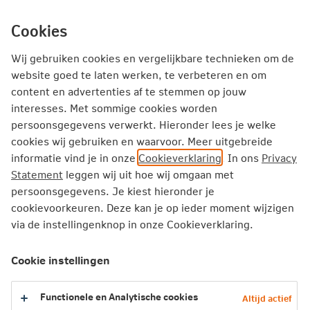
Ga
inhoud
mijn.nn
Particulier
direct
Cookies
naar
Wij gebruiken cookies en vergelijkbare technieken om de
website goed te laten werken, te verbeteren en om
content en advertenties af te stemmen op jouw
Over Nationale-Nederlanden
Wie zijn wij?
interesses. Met sommige cookies worden
Beleid, wet en regelgeving
Beloningsbeleid NN Group
persoonsgegevens verwerkt. Hieronder lees je welke
cookies wij gebruiken en waarvoor. Meer uitgebreide
informatie vind je in onze
Cookieverklaring
. In ons
Privacy
Beloningsbeleid
Statement
leggen wij uit hoe wij omgaan met
persoonsgegevens. Je kiest hieronder je
cookievoorkeuren. Deze kan je op ieder moment wijzigen
via de instellingenknop in onze Cookieverklaring.
Nationale-Nederlanden is onderdeel van de NN groep
(“NN Group”) en valt om die reden onder het
Cookie instellingen
beloningsbeleid van NN Group.
Functionele en Analytische cookies
Het beloningsbeleid van NN Group is vastgelegd in het NN
Altijd actief