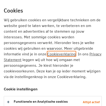
Ga
inhoud
Inloggen
Zakelijk
direct
Cookies
naar
Wij gebruiken cookies en vergelijkbare technieken om de
website goed te laten werken, te verbeteren en om
content en advertenties af te stemmen op jouw
Mijn NN Zakelijk
interesses. Met sommige cookies worden
Contactformulier Pensioen- en Inkomenverzekering
persoonsgegevens verwerkt. Hieronder lees je welke
cookies wij gebruiken en waarvoor. Meer uitgebreide
informatie vind je in onze
Cookieverklaring
. In ons
Privacy
Contactformulier Pensioen- en
Statement
leggen wij uit hoe wij omgaan met
Inkomenverzekering
persoonsgegevens. Je kiest hieronder je
cookievoorkeuren. Deze kan je op ieder moment wijzigen
Over welk(e) product(en) heb je een vraag?
via de instellingenknop in onze Cookieverklaring.
--Maak een keuze--
Cookie instellingen
Je vraag
Functionele en Analytische cookies
Altijd actief