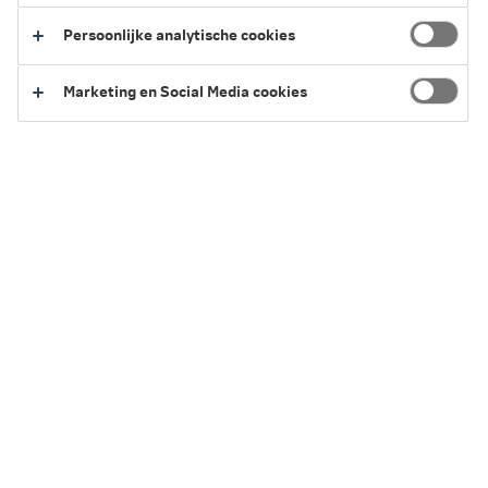
Persoonlijke analytische cookies
Marketing en Social Media cookies
Er zijn nog
1500
karakters over
Referentienummer
Verder
Velden met een * zijn verplichte invoervelden