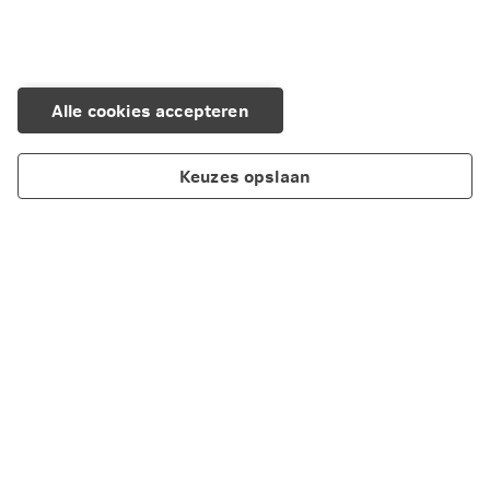
Alle cookies accepteren
Keuzes opslaan
Over Nationale-Nederlanden
Maatschappelijk verantwoord ondernemen
Cookieverklaring
Privacy
Disclaimer
Toegankelijkheid
Scherm delen