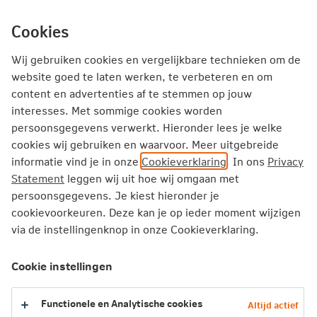
Ga
inhoud
mijn.nn
Particulier
direct
Cookies
naar
Wij gebruiken cookies en vergelijkbare technieken om de
website goed te laten werken, te verbeteren en om
Inspiratieverhalen: samen slimmer
content en advertenties af te stemmen op jouw
interesses. Met sommige cookies worden
werken, hoe doe je dat?
persoonsgegevens verwerkt. Hieronder lees je welke
cookies wij gebruiken en waarvoor. Meer uitgebreide
Hoe stem je jouw dienstverlening af op een snel
informatie vind je in onze
Cookieverklaring
. In ons
Privacy
veranderende wereld?
Statement
leggen wij uit hoe wij omgaan met
Hoe maak je gebruik van de samenwerking met andere
persoonsgegevens. Je kiest hieronder je
marktpartijen?
cookievoorkeuren. Deze kan je op ieder moment wijzigen
En hoe zet je digitale tools of nieuwe technologieën in?
via de instellingenknop in onze Cookieverklaring.
Luister naar de nieuwe inspiratieverhalen!
Cookie instellingen
Functionele en Analytische cookies
Altijd actief