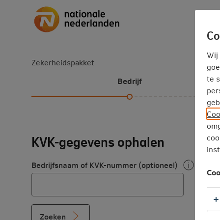
Ga
inhoud
direct
naar
Co
Wij
Zekerheidspakket
goe
te 
Bedrijf
per
geb
Coo
omg
KVK-gegevens ophalen
coo
ins
Bedrijfsnaam of KVK-nummer (optioneel)
Coo
Zoeken