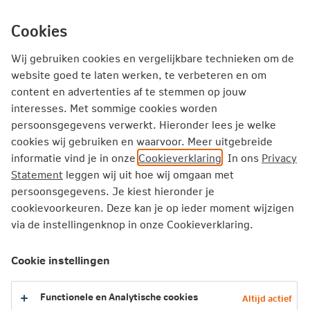
Ga
inhoud
direct
Cookies
naar
Wij gebruiken cookies en vergelijkbare technieken om de
website goed te laten werken, te verbeteren en om
content en advertenties af te stemmen op jouw
Door een fout is het niet mogelijk om online
interesses. Met sommige cookies worden
offertes en verzekeringen aan te vragen of
persoonsgegevens verwerkt. Hieronder lees je welke
wijzigingen door te geven. Probeer het later nog
cookies wij gebruiken en waarvoor. Meer uitgebreide
eens of neem in geval van spoed contact met ons
informatie vind je in onze
Cookieverklaring
. In ons
Privacy
op,
070 513 09 29
.
Statement
leggen wij uit hoe wij omgaan met
persoonsgegevens. Je kiest hieronder je
cookievoorkeuren. Deze kan je op ieder moment wijzigen
Onze excuses voor het ongemak.
via de instellingenknop in onze Cookieverklaring.
Terug
Cookie instellingen
Functionele en Analytische cookies
Altijd actief