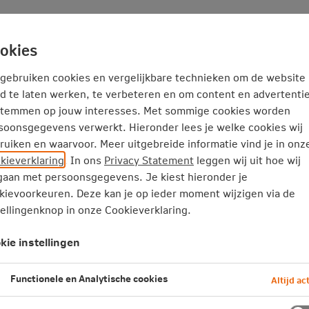
Service en Contact
Inspiratie
okies
 gebruiken cookies en vergelijkbare technieken om de website
d te laten werken, te verbeteren en om content en advertentie
stemmen op jouw interesses. Met sommige cookies worden
soonsgegevens verwerkt. Hieronder lees je welke cookies wij
ntwoord ondernemen
Cookieverklaring
Privacy
Disclaimer
Toeg
ruiken en waarvoor. Meer uitgebreide informatie vind je in onz
kieverklaring
. In ons
Privacy Statement
leggen wij uit hoe wij
aan met persoonsgegevens. Je kiest hieronder je
kievoorkeuren. Deze kan je op ieder moment wijzigen via de
tellingenknop in onze Cookieverklaring.
kie instellingen
Functionele en Analytische cookies
Altijd act