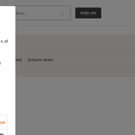
mijn.nn
s af
ankelijkheid
Scherm delen
e
ief